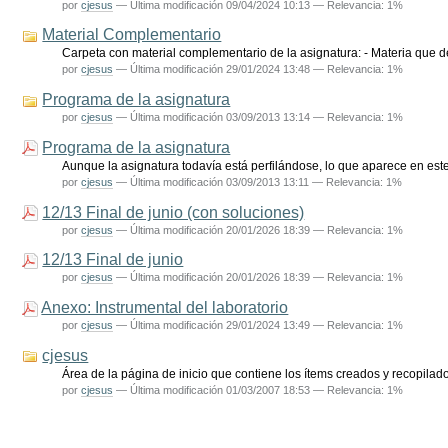
por
cjesus
—
Última modificación
09/04/2024 10:13
— Relevancia: 1%
Material Complementario
Carpeta con material complementario de la asignatura: - Materia que 
por
cjesus
—
Última modificación
29/01/2024 13:48
— Relevancia: 1%
Programa de la asignatura
por
cjesus
—
Última modificación
03/09/2013 13:14
— Relevancia: 1%
Programa de la asignatura
Aunque la asignatura todavía está perfilándose, lo que aparece en est
por
cjesus
—
Última modificación
03/09/2013 13:11
— Relevancia: 1%
12/13 Final de junio (con soluciones)
por
cjesus
—
Última modificación
20/01/2026 18:39
— Relevancia: 1%
12/13 Final de junio
por
cjesus
—
Última modificación
20/01/2026 18:39
— Relevancia: 1%
Anexo: Instrumental del laboratorio
por
cjesus
—
Última modificación
29/01/2024 13:49
— Relevancia: 1%
cjesus
Área de la página de inicio que contiene los ítems creados y recopilad
por
cjesus
—
Última modificación
01/03/2007 18:53
— Relevancia: 1%