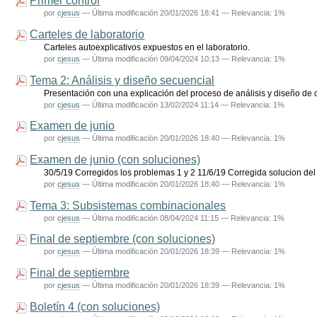
Primer control
por
cjesus
—
Última modificación
20/01/2026 18:41
— Relevancia: 1%
Carteles de laboratorio
Carteles autoexplicativos expuestos en el laboratorio.
por
cjesus
—
Última modificación
09/04/2024 10:13
— Relevancia: 1%
Tema 2: Análisis y diseño secuencial
Presentación con una explicación del proceso de análisis y diseño de c
por
cjesus
—
Última modificación
13/02/2024 11:14
— Relevancia: 1%
Examen de junio
por
cjesus
—
Última modificación
20/01/2026 18:40
— Relevancia: 1%
Examen de junio (con soluciones)
30/5/19 Corregidos los problemas 1 y 2 11/6/19 Corregida solucion del
por
cjesus
—
Última modificación
20/01/2026 18:40
— Relevancia: 1%
Tema 3: Subsistemas combinacionales
por
cjesus
—
Última modificación
08/04/2024 11:15
— Relevancia: 1%
Final de septiembre (con soluciones)
por
cjesus
—
Última modificación
20/01/2026 18:39
— Relevancia: 1%
Final de septiembre
por
cjesus
—
Última modificación
20/01/2026 18:39
— Relevancia: 1%
Boletín 4 (con soluciones)