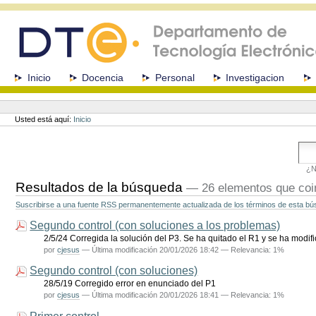
Cambiar
a
contenido.
|
Saltar
a
Secciones
Inicio
Docencia
Personal
Investigacion
navegación
Herramientas
Personales
Usted está aquí:
Inicio
¿N
Resultados de la búsqueda
—
26 elementos que coi
Suscribirse a una fuente RSS permanentemente actualizada de los términos de esta b
Segundo control (con soluciones a los problemas)
2/5/24 Corregida la solución del P3. Se ha quitado el R1 y se ha modif
por
cjesus
—
Última modificación
20/01/2026 18:42
— Relevancia: 1%
Segundo control (con soluciones)
28/5/19 Corregido error en enunciado del P1
por
cjesus
—
Última modificación
20/01/2026 18:41
— Relevancia: 1%