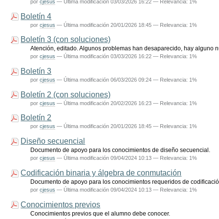
por
cjesus
—
Última modificación
03/03/2026 16:22
— Relevancia: 1%
Boletín 4
por
cjesus
—
Última modificación
20/01/2026 18:45
— Relevancia: 1%
Boletín 3 (con soluciones)
Atención, editado. Algunos problemas han desaparecido, hay alguno nu
por
cjesus
—
Última modificación
03/03/2026 16:22
— Relevancia: 1%
Boletín 3
por
cjesus
—
Última modificación
06/03/2026 09:24
— Relevancia: 1%
Boletín 2 (con soluciones)
por
cjesus
—
Última modificación
20/02/2026 16:23
— Relevancia: 1%
Boletín 2
por
cjesus
—
Última modificación
20/01/2026 18:45
— Relevancia: 1%
Diseño secuencial
Documento de apoyo para los conocimientos de diseño secuencial.
por
cjesus
—
Última modificación
09/04/2024 10:13
— Relevancia: 1%
Codificación binaria y álgebra de conmutación
Documento de apoyo para los conocimientos requeridos de codificació
por
cjesus
—
Última modificación
09/04/2024 10:13
— Relevancia: 1%
Conocimientos previos
Conocimientos previos que el alumno debe conocer.