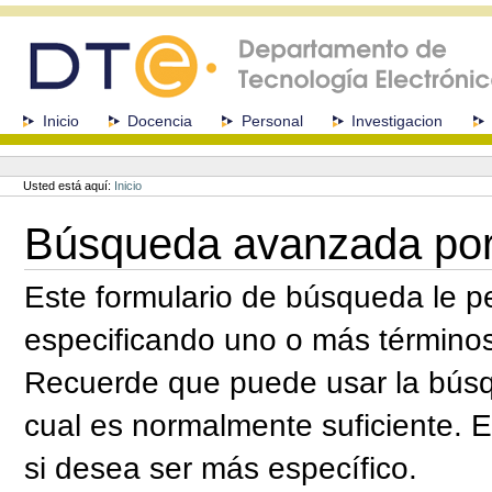
Cambiar
a
contenido.
|
Saltar
a
Secciones
Inicio
Docencia
Personal
Investigacion
navegación
Herramientas
Personales
Usted está aquí:
Inicio
Búsqueda avanzada por
Este formulario de búsqueda le pe
especificando uno o más término
Recuerde que puede usar la búsq
cual es normalmente suficiente. 
si desea ser más específico.