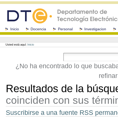
Cambiar
a
contenido.
|
Saltar
a
Secciones
Inicio
Docencia
Personal
Investigacion
navegación
Herramientas
Personales
Usted está aquí:
Inicio
¿No ha encontrado lo que buscab
refina
Resultados de la búsqu
coinciden con sus térm
Suscribirse a una fuente RSS perman