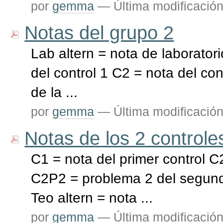
por
gemma
—
Última modificació
Notas del grupo 2
Lab altern = nota de laborator
del control 1 C2 = nota del con
de la ...
por
gemma
—
Última modificació
Notas de los 2 control
C1 = nota del primer control 
C2P2 = problema 2 del segund
Teo altern = nota ...
por
gemma
—
Última modificació