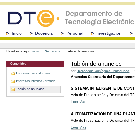
Cambiar
a
contenido.
|
Saltar
a
Secciones
Inicio
Docencia
Personal
Investigacion
navegación
Herramientas
Personales
→
→
Usted está aquí:
Inicio
Secretaría
Tablón de anuncios
Tablón de anuncios
Contenidos
por
Hernández Domínguez, Inmaculada
—
Impresos para alumnos
Anuncios Secretaría del Departamen
Impresos internos (privado)
SISTEMA INTELIGENTE DE CONT
Tablón de anuncios
Acto de Presentación y Defensa del T
Leer Más
AUTOMATIZACIÓN DE UNA PLAN
Acto de Presentación y Defensa del T
Leer Más