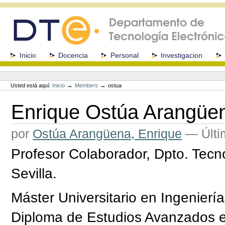
Cambiar
a
contenido.
|
Saltar
a
Secciones
Inicio
Docencia
Personal
Investigacion
navegación
Herramientas
Personales
→
→
Usted está aquí:
Inicio
Members
ostua
Enrique Ostúa Arangüe
por
Ostúa Arangüena, Enrique
—
Últi
Profesor Colaborador, Dpto. Tecno
Sevilla.
Máster Universitario en Ingenier
Diploma de Estudios Avanzados en