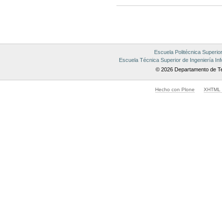
Acciones
de
Documento
Escuela Politécnica Superio
Escuela Técnica Superior de Ingeniería Inf
© 2026 Departamento de Te
Hecho con Plone
XHTML v