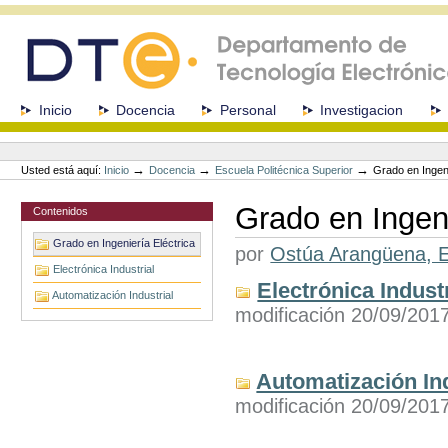
Cambiar
a
contenido.
|
Saltar
a
Secciones
Inicio
Docencia
Personal
Investigacion
navegación
Herramientas
Personales
→
→
→
Usted está aquí:
Inicio
Docencia
Escuela Politécnica Superior
Grado en Ingeni
Grado en Ingeni
Contenidos
Grado en Ingeniería Eléctrica
por
Ostúa Arangüena, E
Electrónica Industrial
Electrónica Industr
Automatización Industrial
modificación 20/09/201
Automatización Ind
modificación 20/09/201