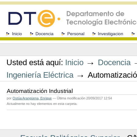
Cambiar
a
contenido.
|
Saltar
a
Secciones
Inicio
Docencia
Personal
Investigacion
navegación
Herramientas
Personales
→
Usted está aquí:
Inicio
Docencia
→
Ingeniería Eléctrica
Automatización
Automatización Industrial
por
Ostúa Arangüena, Enrique
—
Última modificación
20/09/2017 12:54
Actualmente no hay elementos en esta carpeta.
Acciones
de
Documento