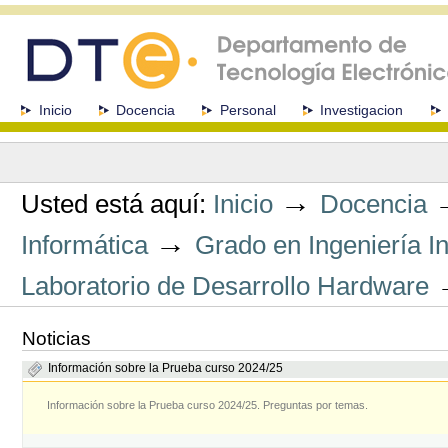
Cambiar
a
contenido.
|
Saltar
a
Secciones
Inicio
Docencia
Personal
Investigacion
navegación
Herramientas
Personales
→
Usted está aquí:
Inicio
Docencia
→
Informática
Grado en Ingeniería I
Laboratorio de Desarrollo Hardware
Noticias
Información sobre la Prueba curso 2024/25
Información sobre la Prueba curso 2024/25. Preguntas por temas.