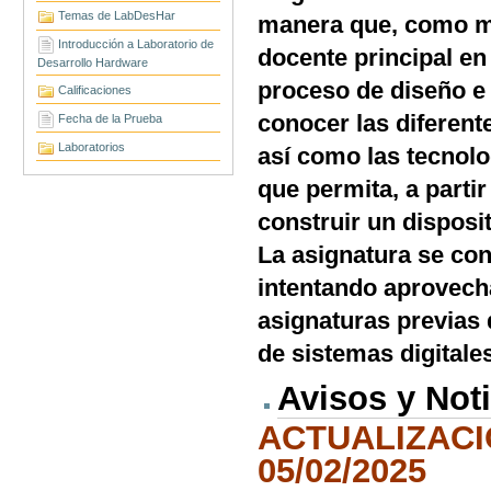
Temas de LabDesHar
manera que, como mí
Introducción a Laboratorio de
docente principal en
Desarrollo Hardware
proceso de diseño e
Calificaciones
conocer las diferent
Fecha de la Prueba
Laboratorios
así como las tecnol
que permita, a parti
construir un disposi
La asignatura se co
intentando aprovech
asignaturas previas 
de sistemas digitale
Avisos y Noti
ACTUALIZACI
05/0
2/2025