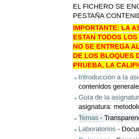
EL FICHERO SE E
PESTAÑA CONTENI
IMPORTANTE: LA 
ESTAN TODOS LOS 
NO SE ENTREGA A
DE LOS BLOQUES D
PRUEBA, LA CALI
Introducción a la as
contenidos generales
Guía de la asignatu
asignatura: metodolo
Temas
- Transparenc
Laboratorios
- Docum