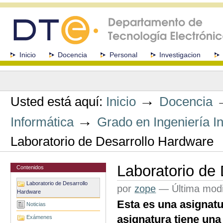
Cambiar
a
contenido.
|
Saltar
a
Secciones
Inicio
Docencia
Personal
Investigacion
navegación
Herramientas
Personales
→
Usted está aquí:
Inicio
Docencia
→
Informática
Grado en Ingeniería I
Laboratorio de Desarrollo Hardware
Laboratorio de
Contenidos
Laboratorio de Desarrollo
por
zope
—
Última modi
Hardware
Esta es una asignat
Noticias
asignatura tiene una
Exámenes