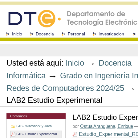
Cambiar
a
contenido.
|
Saltar
a
Secciones
Inicio
Docencia
Personal
Investigacion
navegación
Herramientas
Personales
→
Usted está aquí:
Inicio
Docencia
→
Informática
Grado en Ingeniería I
Redes de Computadores 2024/25
LAB2 Estudio Experimental
LAB2 Estudio Exper
Contenidos
por
Ostúa Arangüena, Enrique
LAB2 Wireshark y Java
Estudio_Experimental_RC
LAB2 Estudio Experimental