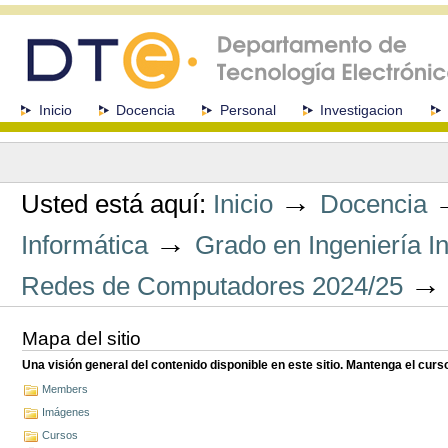
Cambiar
a
contenido.
|
Saltar
a
Secciones
Inicio
Docencia
Personal
Investigacion
navegación
Herramientas
Personales
→
Usted está aquí:
Inicio
Docencia
→
Informática
Grado en Ingeniería I
Redes de Computadores 2024/25
Mapa del sitio
Una visión general del contenido disponible en este sitio. Mantenga el cur
Members
Imágenes
Cursos