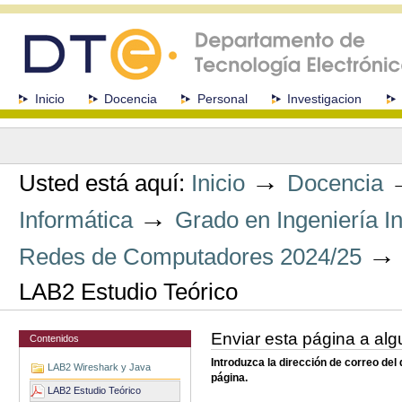
Cambiar
a
contenido.
|
Saltar
a
Secciones
Inicio
Docencia
Personal
Investigacion
navegación
Herramientas
Personales
→
Usted está aquí:
Inicio
Docencia
→
Informática
Grado en Ingeniería I
Redes de Computadores 2024/25
LAB2 Estudio Teórico
Enviar esta página a alg
Contenidos
Introduzca la dirección de correo del
LAB2 Wireshark y Java
página.
LAB2 Estudio Teórico