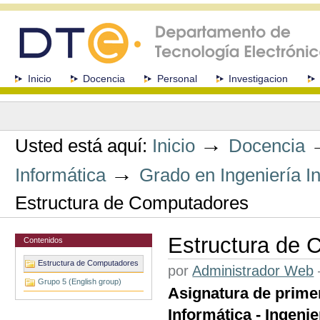
Cambiar
a
contenido.
|
Saltar
a
Secciones
Inicio
Docencia
Personal
Investigacion
navegación
Herramientas
Personales
→
Usted está aquí:
Inicio
Docencia
→
Informática
Grado en Ingeniería In
Estructura de Computadores
Estructura de
Contenidos
Estructura de Computadores
por
Administrador Web
Grupo 5 (English group)
Asignatura de primer
Informática - Ingenie