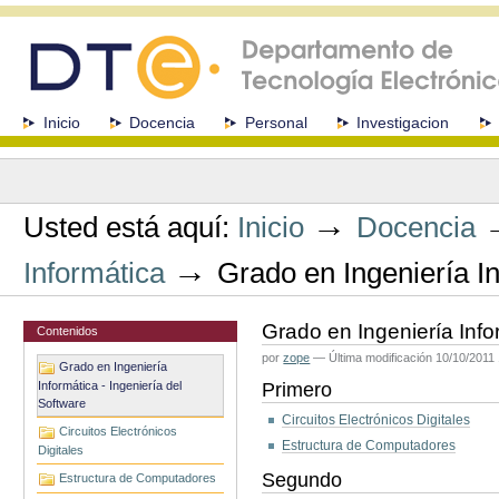
Cambiar
a
contenido.
|
Saltar
a
Secciones
Inicio
Docencia
Personal
Investigacion
navegación
Herramientas
Personales
→
Usted está aquí:
Inicio
Docencia
→
Informática
Grado en Ingeniería In
Grado en Ingeniería Info
Contenidos
por
zope
—
Última modificación
10/10/2011 
Grado en Ingeniería
Informática - Ingeniería del
Primero
Software
Circuitos Electrónicos Digitales
Circuitos Electrónicos
Estructura de Computadores
Digitales
Segundo
Estructura de Computadores