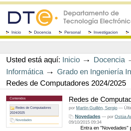
Cambiar
a
contenido.
|
Saltar
a
Secciones
Inicio
Docencia
Personal
Investigacion
navegación
Herramientas
Personales
→
Usted está aquí:
Inicio
Docencia
→
Informática
Grado en Ingeniería In
Redes de Computadores 2024/2025
Redes de Computad
Contenidos
por
Martín Guillén, Sergio
—
Últ
Redes de Computadores
2024/2025
Novedades
—
por
Ostúa A
Novedades
09/10/2015 09:34
Entra en "Novedades" p