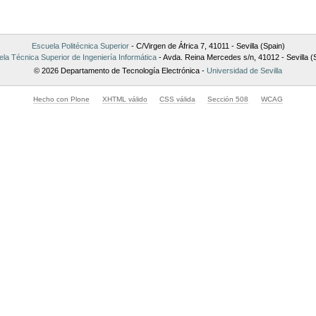
Escuela Politécnica Superior
- C/Virgen de África 7, 41011 - Sevilla (Spain)
la Técnica Superior de Ingeniería Informática
- Avda. Reina Mercedes s/n, 41012 - Sevilla (
© 2026 Departamento de Tecnología Electrónica -
Universidad de Sevilla
Hecho con Plone
XHTML válido
CSS válida
Sección 508
WCAG