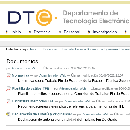
Cambiar
a
contenido.
|
Saltar
a
Secciones
Inicio
Docencia
Personal
Investigacion
navegación
Herramientas
Personales
→
→
Usted está aquí:
Inicio
Docencia
Escuela Técnica Superior de Ingeniería Informá
Documentos
por
Administrador Web
—
Última modificación
30/09/2022 12:07
Normativa
—
por
Administrador Web
— Última modificación 30/09/2022 12:07
Normativa sobre Trabajo Fin de Estudios de la Escuela Técnica Superio
Plantilla de estilos TFE
—
por
Administrador Web
— Última modificación 30/09/2
Plantilla de estilos propuesta por la Comisión de Trabajos Fin de Estud
Estructura Memorias TFE
—
por
Administrador Web
— Última modificación 30/
Recomendaciones y ejemplos de referencia para memorias de TFE
Declaración de autoría y originalidad
—
por
Administrador Web
— Última modi
Declaración de autoría y originalidad del Trabajo Fin De Grado.
Acciones