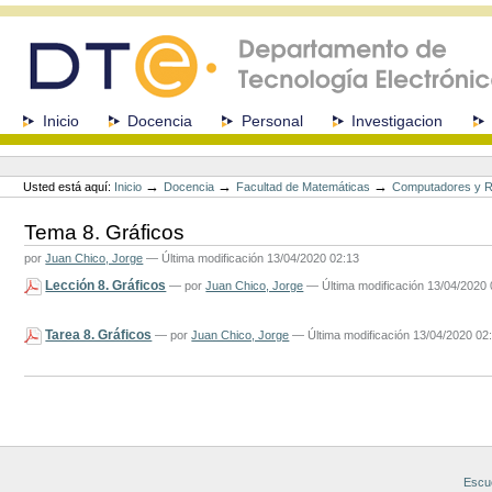
Cambiar
a
contenido.
|
Saltar
a
Secciones
Inicio
Docencia
Personal
Investigacion
navegación
Herramientas
Personales
→
→
→
Usted está aquí:
Inicio
Docencia
Facultad de Matemáticas
Computadores y 
Tema 8. Gráficos
por
Juan Chico, Jorge
—
Última modificación
13/04/2020 02:13
Lección 8. Gráficos
—
por
Juan Chico, Jorge
— Última modificación 13/04/2020 
Tarea 8. Gráficos
—
por
Juan Chico, Jorge
— Última modificación 13/04/2020 02
Acciones
de
Documento
Escue