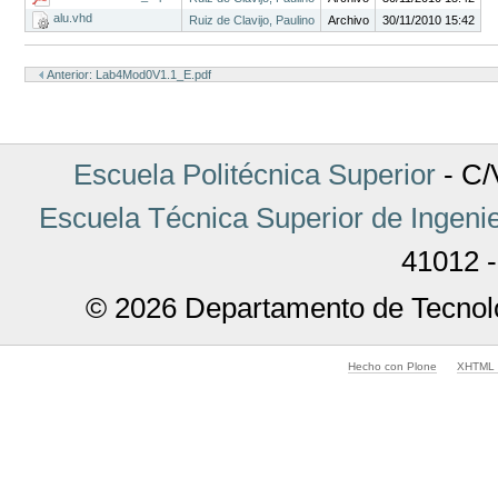
alu.vhd
Ruiz de Clavijo, Paulino
Archivo
30/11/2010 15:42
Acciones
de
Anterior: Lab4Mod0V1.1_E.pdf
Documento
Escuela Politécnica Superior
- C/V
Escuela Técnica Superior de Ingenie
41012 -
© 2026 Departamento de Tecnolo
Hecho con Plone
XHTML v