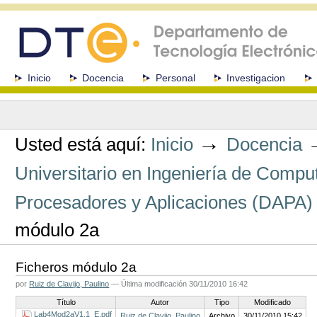
Cambiar
a
contenido.
|
Saltar
a
Secciones
Inicio
Docencia
Personal
Investigacion
navegación
Herramientas
Personales
→
Usted está aquí:
Inicio
Docencia
Universitario en Ingeniería de Comp
Procesadores y Aplicaciones (DAPA)
módulo 2a
Ficheros módulo 2a
por
Ruiz de Clavijo, Paulino
—
Última modificación
30/11/2010 16:42
Título
Autor
Tipo
Modificado
Lab4Mod2aV1.1_E.pdf
Ruiz de Clavijo, Paulino
Archivo
30/11/2010 15:42