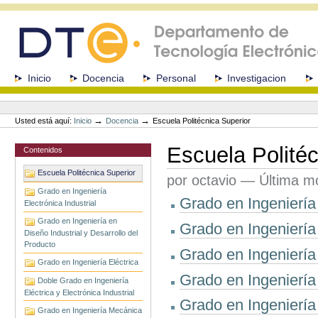
Cambiar
a
contenido.
|
Saltar
a
Secciones
Inicio
Docencia
Personal
Investigacion
navegación
Herramientas
Personales
→
→
Usted está aquí:
Inicio
Docencia
Escuela Politécnica Superior
Escuela Politéc
Contenidos
Escuela Politécnica Superior
por octavio
—
Última mo
Grado en Ingeniería
Grado en Ingeniería 
Electrónica Industrial
Grado en Ingeniería en
Grado en Ingeniería 
Diseño Industrial y Desarrollo del
Producto
Grado en Ingenierí
Grado en Ingeniería Eléctrica
Grado en Ingeniería
Doble Grado en Ingeniería
Eléctrica y Electrónica Industrial
Grado en Ingeniería 
Grado en Ingeniería Mecánica