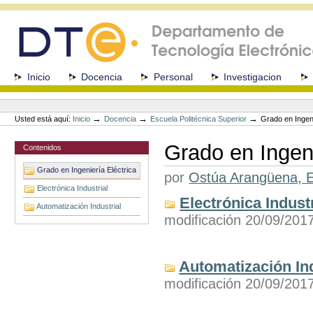
Cambiar
a
contenido.
|
Saltar
a
Secciones
Inicio
Docencia
Personal
Investigacion
navegación
Herramientas
Personales
→
→
→
Usted está aquí:
Inicio
Docencia
Escuela Politécnica Superior
Grado en Ingeni
Grado en Ingeni
Contenidos
Grado en Ingeniería Eléctrica
por
Ostúa Arangüena, E
Electrónica Industrial
Electrónica Industr
Automatización Industrial
modificación 20/09/201
Automatización Ind
modificación 20/09/201