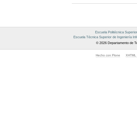
Acciones
de
Documento
Escuela Politécnica Superio
Escuela Técnica Superior de Ingeniería Inf
© 2026 Departamento de Te
Hecho con Plone
XHTML v