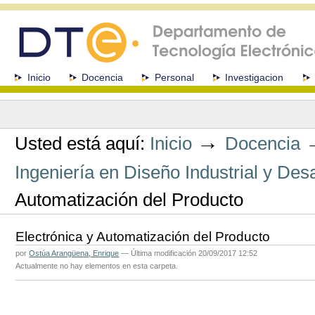
Cambiar
a
contenido.
|
Saltar
a
Secciones
Inicio
Docencia
Personal
Investigacion
navegación
Herramientas
Personales
→
Usted está aquí:
Inicio
Docencia
Ingeniería en Diseño Industrial y Des
Automatización del Producto
Electrónica y Automatización del Producto
por
Ostúa Arangüena, Enrique
—
Última modificación
20/09/2017 12:52
Actualmente no hay elementos en esta carpeta.
Acciones
de
Documento