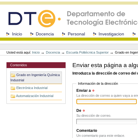
Cambiar
a
contenido.
|
Saltar
a
Secciones
Inicio
Docencia
Personal
Investigacion
navegación
Herramientas
Personales
→
→
→
Usted está aquí:
Inicio
Docencia
Escuela Politécnica Superior
Grado en Ingeni
Enviar esta página a alg
Contenidos
Introduzca la dirección de correo del
Grado en Ingeniería Química
Industrial
Información de la dirección
Electrónica Industrial
Enviar a
(Obligatorio)
La dirección de correo a quien vaya a en
Automatización Industrial
De
(Obligatorio)
Su dirección de correo.
Comentario
Un comentario para este enlace.