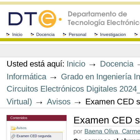
Cambiar
a
contenido.
|
Saltar
a
Secciones
Inicio
Docencia
Personal
Investigacion
navegación
Herramientas
Personales
→
Usted está aquí:
Inicio
Docencia
→
Informática
Grado en Ingeniería I
Circuitos Electrónicos Digitales 20
→
→
Virtual)
Avisos
Examen CED se
Examen CED se
Contenidos
Avisos
por
Baena Oliva, Carm
Examen CED segunda