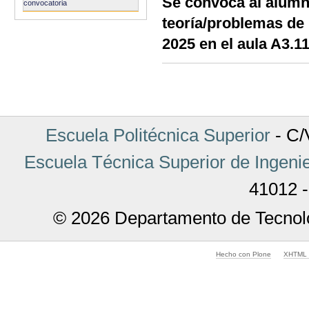
Se convoca al alumn
convocatoria
teoría/problemas de 
2025 en el aula A3.11
Acciones
de
Documento
Escuela Politécnica Superior
- C/V
Escuela Técnica Superior de Ingenie
41012 -
© 2026 Departamento de Tecnolo
Hecho con Plone
XHTML v