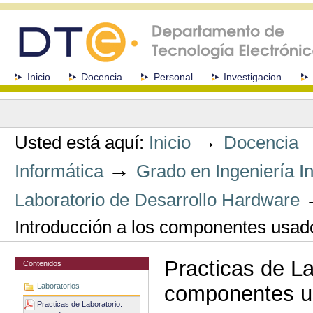
Cambiar
a
contenido.
|
Saltar
a
Secciones
Inicio
Docencia
Personal
Investigacion
navegación
Herramientas
Personales
→
Usted está aquí:
Inicio
Docencia
→
Informática
Grado en Ingeniería I
Laboratorio de Desarrollo Hardware
Introducción a los componentes usa
Practicas de La
Contenidos
Laboratorios
componentes u
Practicas de Laboratorio: