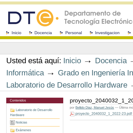
Cambiar
a
contenido.
|
Saltar
a
Secciones
Inicio
Docencia
Personal
Investigacion
navegación
Herramientas
Personales
→
Usted está aquí:
Inicio
Docencia
→
Informática
Grado en Ingeniería I
Laboratorio de Desarrollo Hardware
proyecto_2040032_1_20
Contenidos
por
Bellido Diaz, Manuel Jesús
—
Última mo
Laboratorio de Desarrollo
proyecto_2040032_1_2022-23.pdf
Hardware
Acciones
Noticias
de
Documento
Exámenes