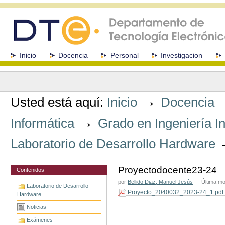
Cambiar
a
contenido.
|
Saltar
a
Secciones
Inicio
Docencia
Personal
Investigacion
navegación
Herramientas
Personales
→
Usted está aquí:
Inicio
Docencia
→
Informática
Grado en Ingeniería I
Laboratorio de Desarrollo Hardware
Proyectodocente23-24
Contenidos
por
Bellido Diaz, Manuel Jesús
—
Última mo
Laboratorio de Desarrollo
Proyecto_2040032_2023-24_1.pd
Hardware
Acciones
Noticias
de
Documento
Exámenes