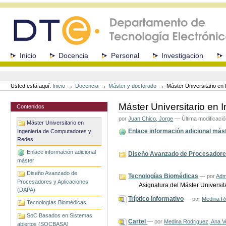
Cambiar
a
contenido.
|
Saltar
a
Secciones
Inicio
Docencia
Personal
Investigacion
navegación
Herramientas
Personales
→
→
→
Usted está aquí:
Inicio
Docencia
Máster y doctorado
Máster Universitario e
Máster Universitario en
Contenidos
por
Juan Chico, Jorge
—
Última modificaci
Máster Universitario en
Enlace información adicional más
Ingeniería de Computadores y
Redes
Enlace información adicional
Diseño Avanzado de Procesadore
máster
Diseño Avanzado de
Tecnologías Biomédicas
—
por
Adm
Procesadores y Aplicaciones
Asignatura del Máster Universi
(DAPA)
Tríptico informativo
—
por
Medina Ro
Tecnologías Biomédicas
SoC Basados en Sistemas
Cartel
—
por
Medina Rodriguez, Ana V
abiertos (SOCBASA)