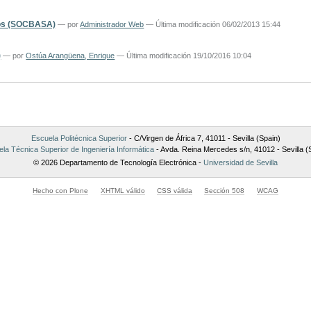
tos (SOCBASA)
—
por
Administrador Web
— Última modificación 06/02/2013 15:44
)
—
por
Ostúa Arangüena, Enrique
— Última modificación 19/10/2016 10:04
Escuela Politécnica Superior
- C/Virgen de África 7, 41011 - Sevilla (Spain)
la Técnica Superior de Ingeniería Informática
- Avda. Reina Mercedes s/n, 41012 - Sevilla (
© 2026 Departamento de Tecnología Electrónica -
Universidad de Sevilla
Hecho con Plone
XHTML válido
CSS válida
Sección 508
WCAG