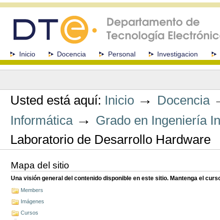
Cambiar
a
contenido.
|
Saltar
a
Secciones
Inicio
Docencia
Personal
Investigacion
navegación
Herramientas
Personales
→
Usted está aquí:
Inicio
Docencia
→
Informática
Grado en Ingeniería I
Laboratorio de Desarrollo Hardware
Mapa del sitio
Una visión general del contenido disponible en este sitio. Mantenga el cur
Members
Imágenes
Cursos