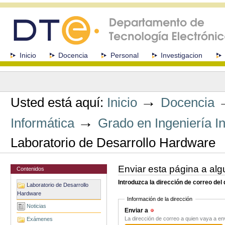
Cambiar
a
contenido.
|
Saltar
a
Secciones
Inicio
Docencia
Personal
Investigacion
navegación
Herramientas
Personales
→
Usted está aquí:
Inicio
Docencia
→
Informática
Grado en Ingeniería I
Laboratorio de Desarrollo Hardware
Enviar esta página a alg
Contenidos
Introduzca la dirección de correo del
Laboratorio de Desarrollo
Hardware
Información de la dirección
Noticias
Enviar a
(Obligatorio)
La dirección de correo a quien vaya a en
Exámenes