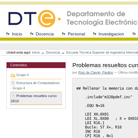
Cambiar
a
contenido.
|
Saltar
a
Secciones
Inicio
Docencia
Personal
Investigacion
navegación
Herramientas
Personales
→
→
Usted está aquí:
Inicio
Docencia
Escuela Técnica Superior de Ingeniería Informá
Problemas resueltos cur
Contenidos
por
Ruiz de Clavijo, Paulino
—
Última modif
Grupo 4
Estructura de Computadores
## Rellenar la memoria con da
- Grupo 4
Problemas resueltos curso
    .include"m328pdef.inc"

18/19
    .EQU N=16

    LDI XH,0X01

    LDI XL,0X00   ; X = 0X010
    LDI R16,1

    Bucle: ST X+, R16

    INC R16

    CPI R16 , N+1
