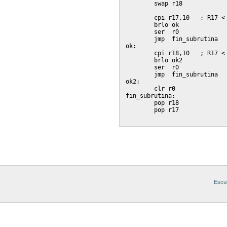
	swap r18

	cpi r17,10   ; R17 < 10

	brlo ok

	ser  r0

	jmp  fin_subrutina

ok:

	cpi r18,10   ; R17 < 10

	brlo ok2

	ser  r0

	jmp  fin_subrutina

ok2:

	clr r0

fin_subrutina:

	pop r18

	pop r17

Acciones
de
Documento
Escue