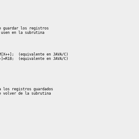
[X++];  (equivalente en JAVA/C)

]=R18;  (equivalente en JAVA/C)

 los registros guardados
