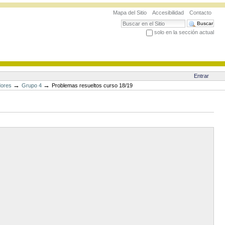
Mapa del Sitio
Accesibilidad
Contacto
Buscar
solo en la sección actual
Búsqueda Avanzada…
Entrar
→
→
dores
Grupo 4
Problemas resueltos curso 18/19