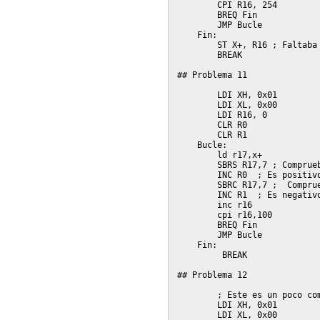
    	CPI R16, 254

    	BREQ Fin

        JMP Bucle

    Fin:

    	ST X+, R16 ; Faltaba una iteración del bucle

        BREAK

## Problema 11

    	LDI XH, 0x01

    	LDI XL, 0x00

    	LDI R16, 0

    	CLR R0

    	CLR R1

    Bucle: 

        ld r17,x+

    	SBRS R17,7 ; Comprueba si el bit 7 es 0

    	INC R0  ; Es positivo

    	SBRC R17,7 ;  Comprueba si el bit 7 es 1

        INC R1  ; Es negativo
    	inc r16

    	cpi r16,100

    	BREQ Fin

        JMP Bucle

    Fin:

         BREAK

## Problema 12

        ; Este es un poco com
    	LDI XH, 0x01

    	LDI XL, 0x00
