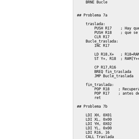
    BRNE Bucle

## Problema 7a

    traslada: 

    	PUSH R17    ; Hay que guardar los registros

    	PUSH R18    ; que se usen en la subrutina

    	CLR R17

    Bucle_traslada:     

	INC R17

        LD R18,X+   ; R18=RAM
        ST Y+, R18  ; RAM[Y++
	CP R17,R16

	BREQ fin_traslada

	JMP Bucle_traslada

    fin_traslada: 

        POP R18    ; Recupera
	POP R17    ; antes de volver de la subrutina

	ret

## Problema 7b

    LDI XH, 0X01

    LDI XL, 0x00

    LDI YH, 0X02

    LDI YL, 0x00

    LDI R16, 16

    CALL Traslada
