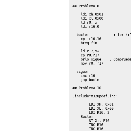
## Problema 8

    ldi xh,0x01

    ldi xl,0x00

    ld r0, x

    ldi r16,0

  bucle:            ; for (r1
    cpi r16,16

    breq fin

    ld r17,x+

    cp r0,r17

    brlo sigue    ; Comprueba
    mov r0, r17

  sigue:

    inc r16

    jmp bucle

## Problema 10

.include"m328pdef.inc"

    	LDI XH, 0x01

    	LDI XL, 0x00

    	LDI R16, 2

    Bucle: 

    	ST X+, R16

    	INC R16

    	INC R16
