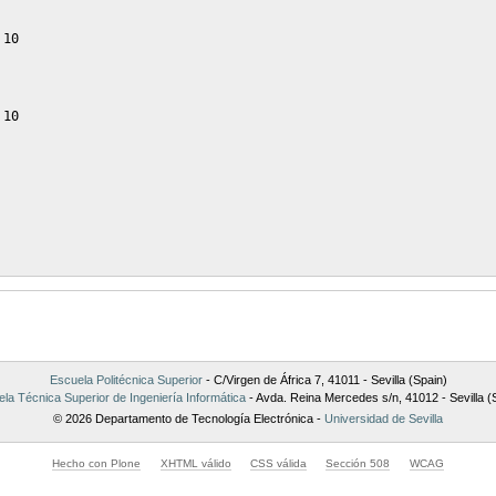
Escuela Politécnica Superior
- C/Virgen de África 7, 41011 - Sevilla (Spain)
la Técnica Superior de Ingeniería Informática
- Avda. Reina Mercedes s/n, 41012 - Sevilla (
© 2026 Departamento de Tecnología Electrónica -
Universidad de Sevilla
Hecho con Plone
XHTML válido
CSS válida
Sección 508
WCAG