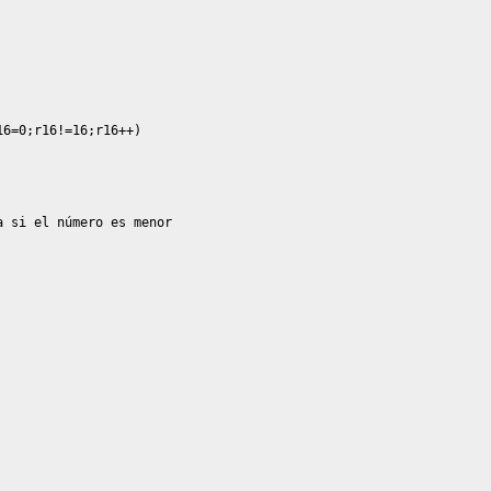
6=0;r16!=16;r16++)

 si el número es menor
