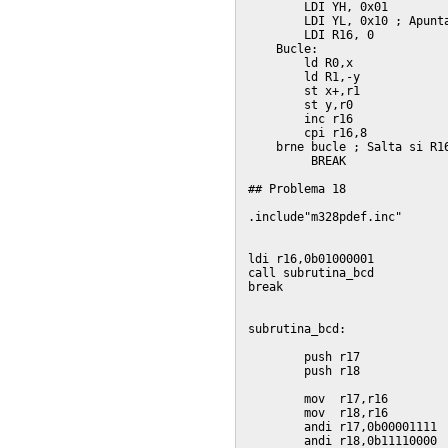
    	LDI YH, 0x01

    	LDI YL, 0x10 ; Apunta al siguiente tras el último

    	LDI R16, 0

    Bucle: 

    	ld R0,x

    	ld R1,-y

    	st x+,r1

    	st y,r0

    	inc r16

    	cpi r16,8

    brne bucle ; Salta si R16
         BREAK

## Problema 18

.include"m328pdef.inc"

ldi r16,0b01000001

call subrutina_bcd

break

subrutina_bcd:

	push r17

	push r18

	mov  r17,r16

	mov  r18,r16

	andi r17,0b00001111

	andi r18,0b11110000
