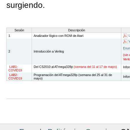
surgiendo.
Sesión
Descripción
L
1
Analizador lógico con ROM de Atari
V
Enun
2
Introducción a Verilog
(sin
Veri
LAB1-
Del CS2010 al ATmega328p
(semana del 11 al 17 de mayo)
Info
COVID19
LAB2-
Programación del ATmega328p (semana del 25 al 31 de
Info
COVID19
mayo)
Acciones
de
Documento