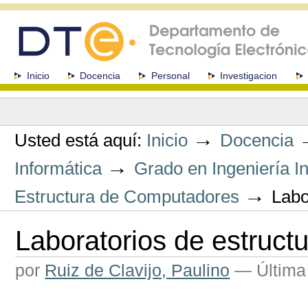
Cambiar
a
contenido.
|
Saltar
a
Secciones
Inicio
Docencia
Personal
Investigacion
navegación
Herramientas
Personales
→
Usted está aquí:
Inicio
Docencia
→
Informática
Grado en Ingeniería In
→
Estructura de Computadores
Labo
Laboratorios de estruc
por
Ruiz de Clavijo, Paulino
—
Última