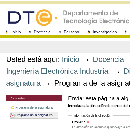
Cambiar
a
contenido.
|
Saltar
a
Secciones
Inicio
Docencia
Personal
Investigacion
navegación
Herramientas
Personales
→
Usted está aquí:
Inicio
Docencia
→
Ingeniería Electrónica Industrial
D
→
asignatura
Programa de la asigna
Enviar esta página a alg
Contenidos
Introduzca la dirección de correo del
Programa de la asignatura
Programa de la asignatura
Información de la dirección
Enviar a
(Obligatorio)
La dirección de correo a quien vaya a en