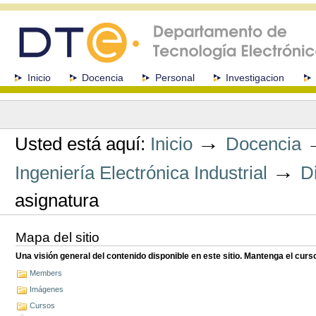
Cambiar
a
contenido.
|
Saltar
a
Secciones
Inicio
Docencia
Personal
Investigacion
navegación
Herramientas
Personales
→
Usted está aquí:
Inicio
Docencia
→
Ingeniería Electrónica Industrial
D
asignatura
Mapa del sitio
Una visión general del contenido disponible en este sitio. Mantenga el cur
Members
Imágenes
Cursos