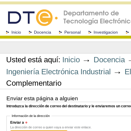
Cambiar
a
contenido.
|
Saltar
a
Secciones
Inicio
Docencia
Personal
Investigacion
navegación
Herramientas
Personales
→
Usted está aquí:
Inicio
Docencia
→
Ingeniería Electrónica Industrial
E
Complementario
Enviar esta página a alguien
Introduzca la dirección de correo del destinatario y le enviaremos un corre
Información de la dirección
Enviar a
(Obligatorio)
La dirección de correo a quien vaya a enviar este enlace.