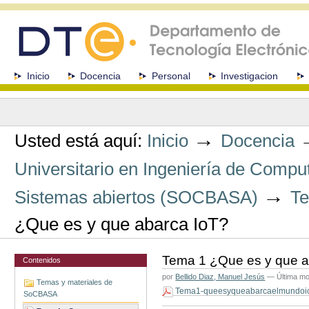
Cambiar
a
contenido.
|
Saltar
a
Secciones
Inicio
Docencia
Personal
Investigacion
navegación
Herramientas
Personales
→
Usted está aquí:
Inicio
Docencia
Universitario en Ingeniería de Comp
→
Sistemas abiertos (SOCBASA)
Te
¿Que es y que abarca IoT?
Tema 1 ¿Que es y que a
Contenidos
por
Bellido Diaz, Manuel Jesús
—
Última mo
Temas y materiales de
Tema1-queesyqueabarcaelmundoio
SoCBASA