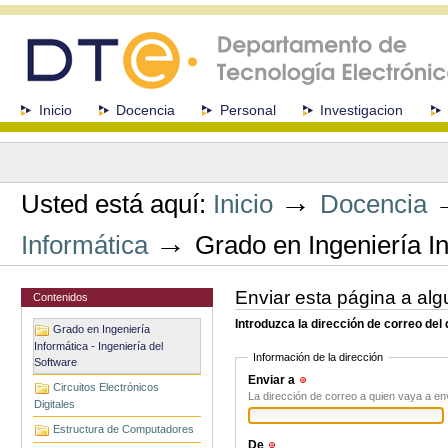
Cambiar
a
contenido.
|
Saltar
a
Secciones
Inicio
Docencia
Personal
Investigacion
navegación
Herramientas
Personales
→
Usted está aquí:
Inicio
Docencia
→
Informática
Grado en Ingeniería In
Enviar esta página a alg
Contenidos
Introduzca la dirección de correo del
Grado en Ingeniería
Informática - Ingeniería del
Información de la dirección
Software
Enviar a
(Obligatorio)
Circuitos Electrónicos
La dirección de correo a quien vaya a en
Digitales
Estructura de Computadores
De
(Obligatorio)