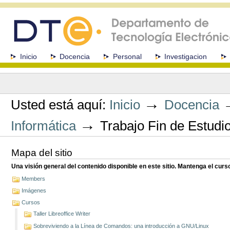
Cambiar
a
contenido.
|
Saltar
a
Secciones
Inicio
Docencia
Personal
Investigacion
navegación
Herramientas
Personales
→
Usted está aquí:
Inicio
Docencia
→
Informática
Trabajo Fin de Estudi
Mapa del sitio
Una visión general del contenido disponible en este sitio. Mantenga el cur
Members
Imágenes
Cursos
Taller Libreoffice Writer
Sobreviviendo a la Línea de Comandos: una introducción a GNU/Linux