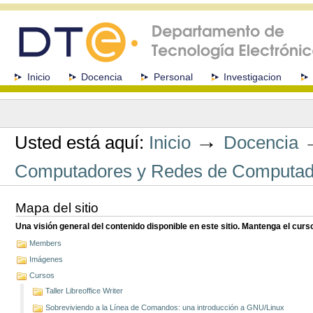
Cambiar
a
contenido.
|
Saltar
a
Secciones
Inicio
Docencia
Personal
Investigacion
navegación
Herramientas
Personales
→
Usted está aquí:
Inicio
Docencia
Computadores y Redes de Computad
Mapa del sitio
Una visión general del contenido disponible en este sitio. Mantenga el cur
Members
Imágenes
Cursos
Taller Libreoffice Writer
Sobreviviendo a la Línea de Comandos: una introducción a GNU/Linux