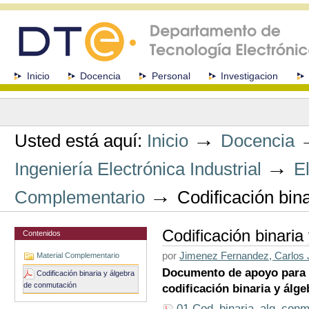
Cambiar
a
contenido.
|
Saltar
a
Secciones
Inicio
Docencia
Personal
Investigacion
navegación
Herramientas
Personales
→
Usted está aquí:
Inicio
Docencia
→
Ingeniería Electrónica Industrial
E
→
Complementario
Codificación bin
Codificación binari
Contenidos
por
Jimenez Fernandez, Carlos
Material Complementario
Documento de apoyo para 
Codificación binaria y álgebra
de conmutación
codificación binaria y álg
01.Cod_binaria_alg_conm