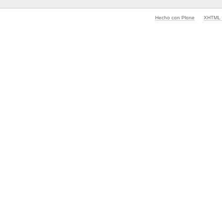
Hecho con Plone
XHTML v