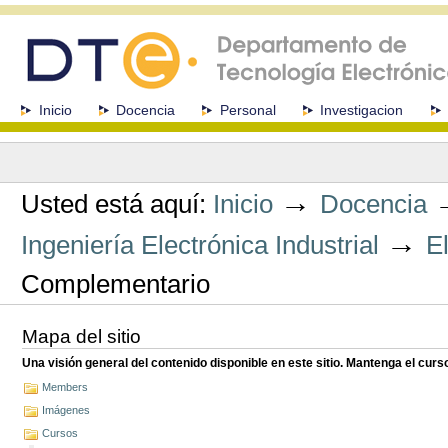
Cambiar
a
contenido.
|
Saltar
a
Secciones
Inicio
Docencia
Personal
Investigacion
navegación
Herramientas
Personales
→
Usted está aquí:
Inicio
Docencia
→
Ingeniería Electrónica Industrial
E
Complementario
Mapa del sitio
Una visión general del contenido disponible en este sitio. Mantenga el cur
Members
Imágenes
Cursos