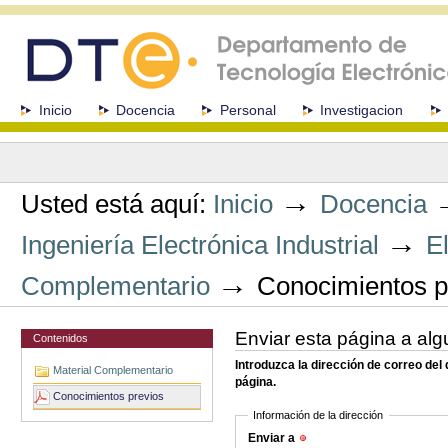
Cambiar
a
contenido.
|
Saltar
a
Secciones
Inicio
Docencia
Personal
Investigacion
navegación
Herramientas
Personales
→
Usted está aquí:
Inicio
Docencia
→
Ingeniería Electrónica Industrial
E
→
Complementario
Conocimientos p
Enviar esta página a alg
Contenidos
Introduzca la dirección de correo del
Material Complementario
página.
Conocimientos previos
Información de la dirección
Enviar a
(Obligatorio)