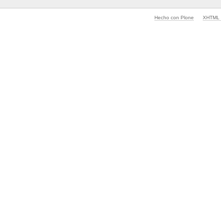
Hecho con Plone
XHTML v