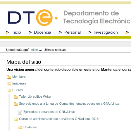
Cambiar
a
contenido.
|
Saltar
a
Secciones
Inicio
Docencia
Personal
Investigacion
navegación
Herramientas
Personales
→
Usted está aquí:
Inicio
Últimas noticias
Mapa del sitio
Una visión general del contenido disponible en este sitio. Mantenga el cur
Members
Imágenes
Cursos
Taller Libreoffice Writer
Sobreviviendo a la Línea de Comandos: una introducción a GNU/Linux
Ejercicios: comandos de GNU/Linux
Curso de administración de servidores GNU/Linux 2015
Unidades