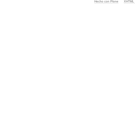
Hecho con Plone
XHTML v