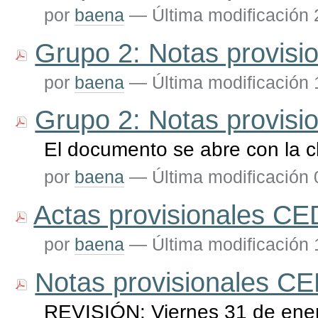
por
baena
—
Última modificación
Grupo 2: Notas provis
por
baena
—
Última modificación
Grupo 2: Notas provis
El documento se abre con la c
por
baena
—
Última modificación
Actas provisionales CE
por
baena
—
Última modificación
Notas provisionales CE
REVISIÓN: Viernes 31 de ener