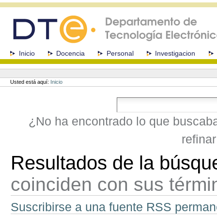
Cambiar
a
contenido.
|
Saltar
a
Secciones
Inicio
Docencia
Personal
Investigacion
navegación
Herramientas
Personales
Usted está aquí:
Inicio
¿No ha encontrado lo que buscab
refina
Resultados de la búsqu
coinciden con sus térm
Suscribirse a una fuente RSS perman