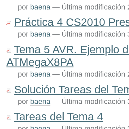
por
baena
—
Última modificación
Práctica 4 CS2010 Pre
por
baena
—
Última modificación
Tema 5 AVR. Ejemplo d
ATMegaX8PA
por
baena
—
Última modificación
Solución Tareas del Te
por
baena
—
Última modificación
Tareas del Tema 4
por
baena
—
Última modificación