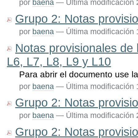
por
baena
—
Última modificación
Grupo 2: Notas provis
por
baena
—
Última modificación
Notas provisionales de 
L6, L7, L8, L9 y L10
Para abrir el documento use l
por
baena
—
Última modificación
Grupo 2: Notas provis
por
baena
—
Última modificación
Grupo 2: Notas provis