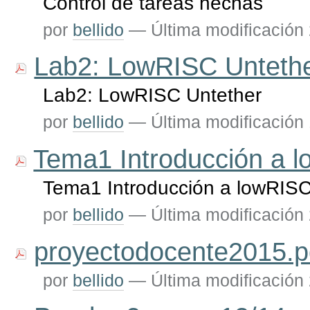
Control de tareas hechas
por
bellido
—
Última modificación
Lab2: LowRISC Unteth
Lab2: LowRISC Untether
por
bellido
—
Última modificación
Tema1 Introducción a 
Tema1 Introducción a lowRIS
por
bellido
—
Última modificación
proyectodocente2015.p
por
bellido
—
Última modificación