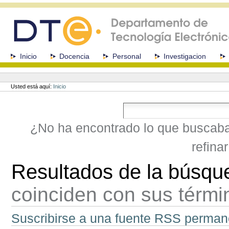
Cambiar
a
contenido.
|
Saltar
a
Secciones
Inicio
Docencia
Personal
Investigacion
navegación
Herramientas
Personales
Usted está aquí:
Inicio
¿No ha encontrado lo que buscab
refina
Resultados de la búsqu
coinciden con sus térm
Suscribirse a una fuente RSS perman