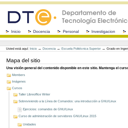
Cambiar
a
contenido.
|
Saltar
a
Secciones
Inicio
Docencia
Personal
Investigacion
navegación
Herramientas
Personales
→
→
→
Usted está aquí:
Inicio
Docencia
Escuela Politécnica Superior
Grado en Ingen
Mapa del sitio
Una visión general del contenido disponible en este sitio. Mantenga el cur
Members
Imágenes
Cursos
Taller Libreoffice Writer
Sobreviviendo a la Línea de Comandos: una introducción a GNU/Linux
Ejercicios: comandos de GNU/Linux
Curso de administración de servidores GNU/Linux 2015
Unidades