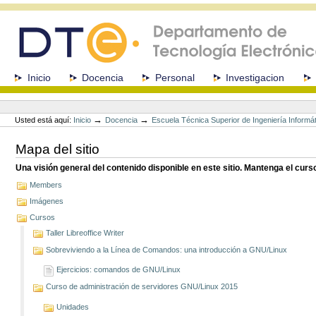
Cambiar
a
contenido.
|
Saltar
a
Secciones
Inicio
Docencia
Personal
Investigacion
navegación
Herramientas
Personales
→
→
Usted está aquí:
Inicio
Docencia
Escuela Técnica Superior de Ingeniería Informá
Mapa del sitio
Una visión general del contenido disponible en este sitio. Mantenga el cur
Members
Imágenes
Cursos
Taller Libreoffice Writer
Sobreviviendo a la Línea de Comandos: una introducción a GNU/Linux
Ejercicios: comandos de GNU/Linux
Curso de administración de servidores GNU/Linux 2015
Unidades